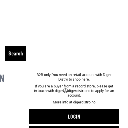
Search
B2B only! You need an retail-account with Diger
EN
Distro to shop here.
If you are a buyer from a record store, please get
in touch with diger
Ⓐ
digerdistro.no to apply for an
account.
More info at
digerdistro.no
LOGIN