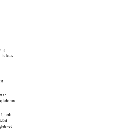
e og
 to feler.
sse
et er
 og Johanna
frå, medan
d. Dei
gfele ved