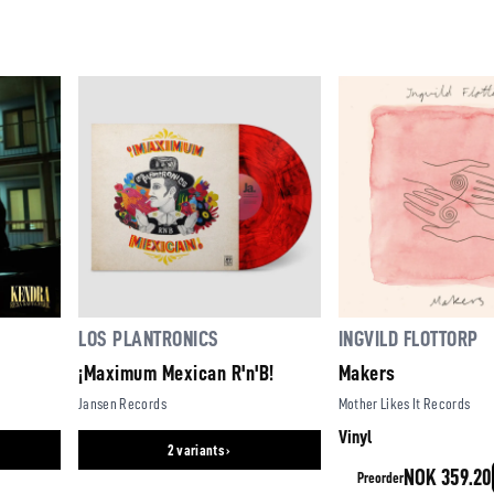
LOS PLANTRONICS
INGVILD FLOTTORP
¡Maximum Mexican R'n'B!
Makers
Jansen Records
Mother Likes It Records
Vinyl
2 variants ›
NOK 359.20
Preorder