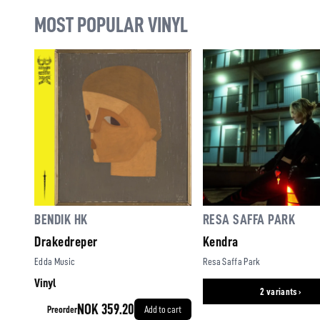
MOST POPULAR VINYL
BENDIK HK
RESA SAFFA PARK
Drakedreper
Kendra
Edda Music
Resa Saffa Park
Vinyl
2 variants ›
NOK 359.20
Preorder
Add to cart