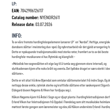
LP:
EAN:
7042986126117
Catalog number:
NYENOR2611
Release date:
03.07.2026
INFO:
To av våre fremste hardingfelespelemenn lanserer LP´en "Aordal". Heftige, energisk
dansbare slåttar i meisterleg duo-spel. Og nybrotsarbeid når det gjeld arrangering for
Dette er nyskapande tradisjonsmusikk med sterke røter, framført av to av dei beste
hardingfele-musikarane vi har. Rytmisk og klangfullt -
«Melodisk hev sogneslåtten eit eige lag til å tumla seg gjennom store intervall, og
sluttkadensen kjem ofte noko brått og uventa. Det lydiske draget er særs sterkt i de
slåttane».
Dette er eit sitat frå Arne Bjørndal som omtalar slåttematerialet frå indre Sogn. Og d
nettopp desse enkle, rytmisk sterke og kraftfulle slåttane etter søskenparet Sigurd
Eldegard duoen Høgemo & Viken har fordjupa seg i.
Håkon Høgemo kjem frå Årdal i Sogn og er djupt planta i hardingfeletradisjonen der
Erlend Viken har feletradisjonen frå Oppdal i Trøndelag som sitt musikalske heimlan
møttest første gongen som læremeister og elev, då Håkon underviste Erlend i hardin