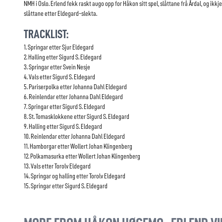
NMH i Oslo. Erlend fekk raskt augo opp for Håkon sitt spel, slåttane frå Årdal, og ikkj
slåttane etter Eldegard-slekta.
TRACKLIST:
1. Springar etter Sjur Eldegard
2. Halling etter Sigurd S. Eldegard
3. Springar etter Svein Nesje
4. Vals etter Sigurd S. Eldegard
5. Pariserpolka etter Johanna Dahl Eldegard
6. Reinlendar etter Johanna Dahl Eldegard
7. Springar etter Sigurd S. Eldegard
8. St. Tomasklokkene etter Sigurd S. Eldegard
9. Halling etter Sigurd S. Eldegard
10. Reinlendar etter Johanna Dahl Eldegard
11. Hamborgar etter Wollert Johan Klingenberg
12. Polkamasurka etter Wollert Johan Klingenberg
13. Vals etter Torolv Eldegard
14. Springar og halling etter Torolv Eldegard
15. Springar etter Sigurd S. Eldegard