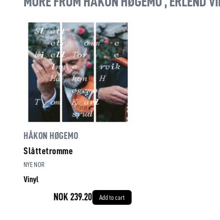
MORE FROM HÅKON HØGEMO , ERLEND VI
HÅKON HØGEMO
Slåttetromme
NYE NOR
Vinyl
NOK 239.20
Add to cart