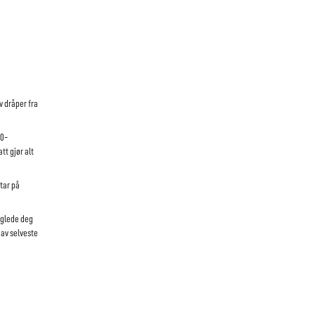
av dråper fra
90-
tt gjør alt
tar på
 glede deg
 av selveste