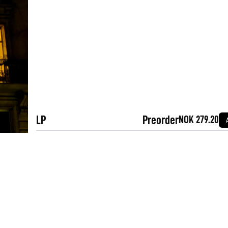
LP
Preorder
NOK 279.20