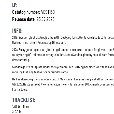
LP:
Catalog number:
VEST153
Release date:
25.09.2026
INFO:
2016: Sweden gir ut sitt tredje album Oh, Dusty, og fortsetter levere hits destillert ut 
livstreet med røtter i Popsicle og Dinosaur Jr.
2026: En ny generasjon med gitarer og drømmer om obskuritet leter forgjeves etter 
tallslyden og 00-tallets uanstrengte kulhet. Mens Sweden gir ut ny musikk som fortsa
dette naturlig.
Sweden ga ut debutplata Under the Sycamore Tree i 2012 og har siden vært fast inven
radio, og klubb og festivalscener rundt I Norge.
De har allerede gitt ut singelen «End of Me» som er begynnelsen på et album du skal
til i 2026. Neste smakebit kommer 5. juni, hvor vi får singelen D.O.R. med cover tegnet
Flu Hartberg.
TRACKLIST:
1. Ok Out There
2. D.O.R.