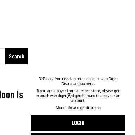
Search
B2B only! You need an retail-account with Diger
Distro to shop here.
If you are a buyer from a record store, please get
oon Is
in touch with diger
Ⓐ
digerdistro.no to apply for an
account.
More info at
digerdistro.no
LOGIN