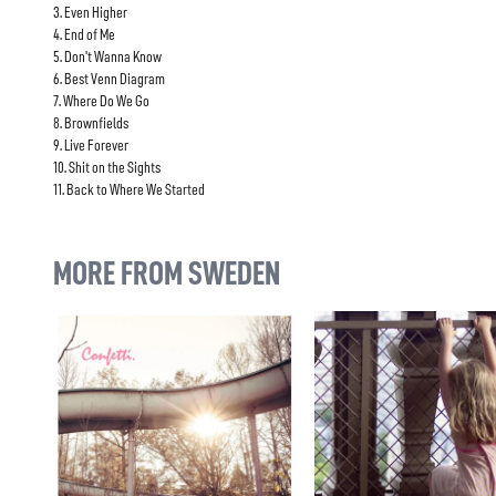
3. Even Higher
4. End of Me
5. Don't Wanna Know
6. Best Venn Diagram
7. Where Do We Go
8. Brownfields
9. Live Forever
10. Shit on the Sights
11. Back to Where We Started
MORE FROM SWEDEN