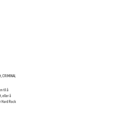
t, CRiMiNAL
n til å
, eller å
er Hard Rock