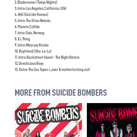
2. Bladerunner (Tokyo Nights)
3. Intro: Los Angeles, California, USA
4. iKill (Suicide Romeo)
5. Intro: The Orion Nebula
6. Planets Collide
7. Intro: Oslo, Norway
8. X.i. Thing
9. Intro: Moscow, Russia
10. Boyfriend (Sha-La-La)
11. Intro: Backstreet Island - The Night Before
12. Devolicious Boys
13. Outro: The Sex Tapes /...over & motherfucking out!
MORE FROM SUICIDE BOMBERS