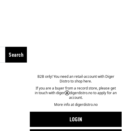
Search
B2B only! You need an retail-account with Diger
Distro to shop here.
If you are a buyer from a record store, please get
in touch with diger
Ⓐ
digerdistro.no to apply for an
account.
More info at
digerdistro.no
LOGIN