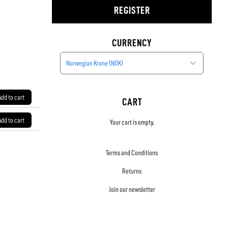
REGISTER
CURRENCY
Norwegian Krone (NOK)
Add to cart
CART
Add to cart
Your cart is empty.
Terms and Conditions
Returns
Join our newsletter