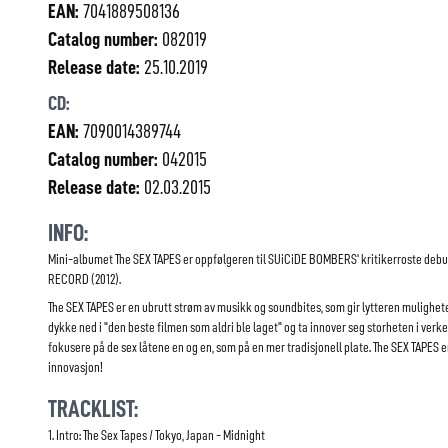
EAN:
7041889508136
Catalog number:
082019
Release date:
25.10.2019
CD:
EAN:
7090014389744
Catalog number:
042015
Release date:
02.03.2015
INFO:
Mini-albumet The SEX TAPES er oppfølgeren til SUiCiDE BOMBERS' kritikerroste debu
RECORD (2012).
The SEX TAPES er en ubrutt strøm av musikk og soundbites, som gir lytteren mulighete
dykke ned i "den beste filmen som aldri ble laget" og ta innover seg storheten i verket
fokusere på de sex låtene en og en, som på en mer tradisjonell plate. The SEX TAPES 
innovasjon!
TRACKLIST:
1. Intro: The Sex Tapes / Tokyo, Japan - Midnight